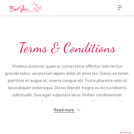
Terms & Conditions
Vivamus euismod, quam ac consectetur efficitur, odio lectus
gravida tellus, vel pretium sapien dolor sit amet leo. Donec ex lorem,
porttitor et augue at, viverra congue elit. Fusce pharetra odio id
lacus aliquet scelerisque. Donec blandit magna eu lectus lobortis
sollicitudin. Duis eget vulputate lacus. Nullam condimentum
venenatis eros, in pharetra sem vestibulum ac. Mauris consectetur
massa sed ultrices vulputate.
Read more